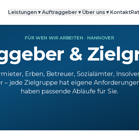
Leistungen
▼
Auftraggeber
▼
Über uns
▼
Kontakt
Ra
FÜR WEN WIR ARBEITEN · HANNOVER
ggeber & Ziel
mieter, Erben, Betreuer, Sozialämter, Insolve
r – jede Zielgruppe hat eigene Anforderungen
haben passende Abläufe für Sie.