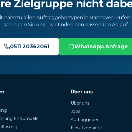
hre Zielgruppe nicht dabe
it nahezu allen Auftraggebertypen in Hannover. Rufen 
schreiben Sie uns – wir finden den passenden Ablauf.
0511 20362061
WhatsApp Anfrage
en
Über uns
Über uns
ung
Jobs
hnung Entrümpeln
Auftraggeber
uflösung
Einsatzgebiete