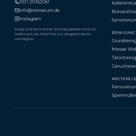
0511 20362061
Kellerentr
info@reinraeum.de
Büroauflös
Instagram
Seniorenu
Aufgrund technischer Schwierigkeiten sind wir
REINIGUNG 
telefonisch bis
Mitte Mai
nur eingeschraenkt
verfuegbar.
Grundrein
Messie Wo
Tatortreini
Geruchsneut
WEITERE L
Renovieru
Sperrmülle