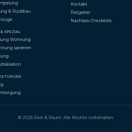
ümpelung
Kontakt
ung & Rückbau
Ratgeber
mzüge
Nachlass-Checkliste
& SPEZIAL
igung Wohnung
hnung sanieren
gung
ralisation
EISTUNGEN
ng
ntsorgung
©
2026
Rein & Räum. Alle Rechte vorbehalten.